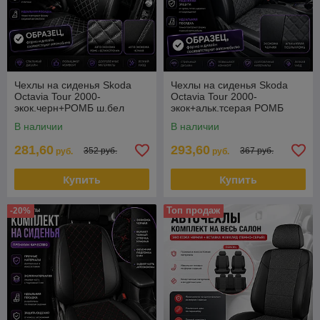
Чехлы на сиденья Skoda
Чехлы на сиденья Skoda
Octavia Tour 2000-
Octavia Tour 2000-
экок.черн+РОМБ ш.бел
экок+альк.тсерая РОМБ
В наличии
В наличии
281,60
293,60
352 руб.
367 руб.
руб.
руб.
Купить
Купить
Топ продаж
-20%