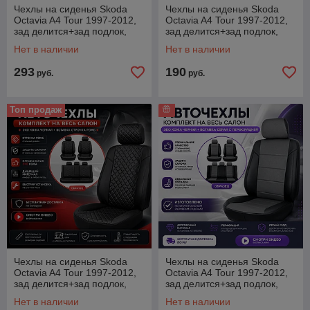
Чехлы на сиденья Skoda
Чехлы на сиденья Skoda
Octavia A4 Tour 1997-2012,
Octavia A4 Tour 1997-2012,
зад делится+зад подлок,
зад делится+зад подлок,
Экокожа, серая+центр ткань
Экокожа, серая
Нет в наличии
Нет в наличии
293
190
руб.
руб.
Топ продаж
Чехлы на сиденья Skoda
Чехлы на сиденья Skoda
Octavia A4 Tour 1997-2012,
Octavia A4 Tour 1997-2012,
зад делится+зад подлок,
зад делится+зад подлок,
Экокожа, черная, РОМБ
Экокожа черный+серая
Нет в наличии
Нет в наличии
вставка