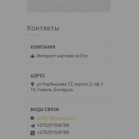
Контакты
Интернет магазин av3.by
ул Карбышева 12, корпус 2, оф.1-
10, Гомель, Беларусь
av3by1@gmail.com
+375291508788
+375291508788