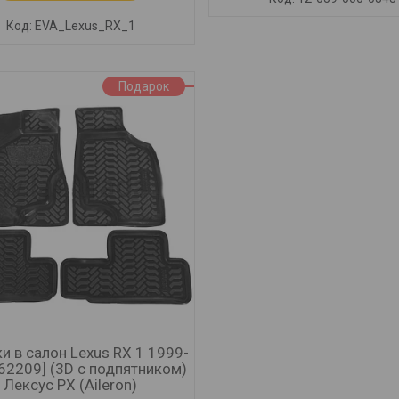
EVA_Lexus_RX_1
Подарок
и в салон Lexus RX 1 1999-
62209] (3D с подпятником)
Лексус РХ (Aileron)