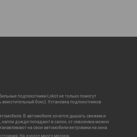
ильные подлокотники Lokot не только помогут
ть вместительный бокс). Установка подлокотников
втомобиля. В автомобиле хочется дышать свежим и
о, капли дождя попадают в салон, от сквозняка можно
танавливают на свои автомобили ветровики на окна.
стояния. На дороге много мусора,