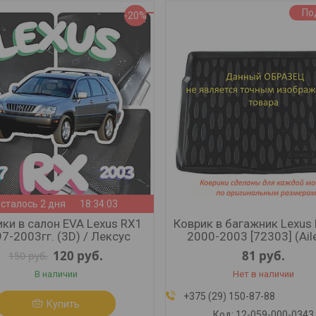
По
-20%
сталось 2 дня
18:34:02
ки в салон EVA Lexus RX1
Коврик в багажник Lexus
7-2003гг. (3D) / Лексус
2000-2003 [72303] (Ail
120
руб.
81
руб.
150
руб.
В наличии
Нет в наличии
+375 (29) 150-87-88
Купить
12-059-000-0343