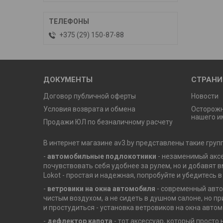
+375 (29) 150-87-88
ДОКУМЕНТЫ
СТРАН
Договор публичной оферты
Новости
Условия возврата и обмена
Осторож
нашего и
Продажи ЮЛ по безналичному расчету
В интернет магазине av3.by представлены такие груп
-
автомобильные подлокотники
- незаменимый аксе
почувствовать себя удобнее за рулем, но и добавят 
Lokot - простая и надежная, попробуйте и убедитесь в
-
ветровики на окна автомобиля
- современный авто
чистым воздухом, а не сидеть в душном салоне, но п
и простудиться - установка ветровиков на окна авто
-
дефлектор капота
- тот аксессуар, который прост