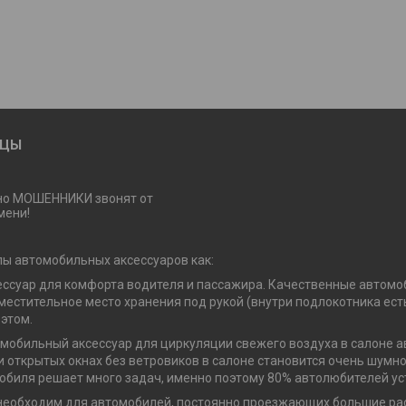
ИЦЫ
но МОШЕННИКИ звонят от
мени!
пы автомобильных аксессуаров как:
ссуар для комфорта водителя и пассажира. Качественные автомоб
вместительное место хранения под рукой (внутри подлокотника ес
 этом.
мобильный аксессуар для циркуляции свежего воздуха в салоне а
ри открытых окнах без ветровиков в салоне становится очень шумн
мобиля решает много задач, именно поэтому 80% автолюбителей ус
о необходим для автомобилей, постоянно проезжающих большие рас