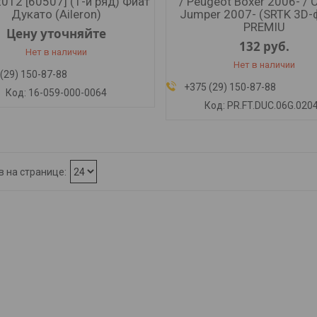
012 [60507] (1-й ряд) Фиат
/ Peugeot Boxer 2006- / C
Дукато (Aileron)
Jumper 2007- (SRTK 3D
PREMIU
Цену уточняйте
132
руб.
Нет в наличии
Нет в наличии
(29) 150-87-88
+375 (29) 150-87-88
16-059-000-0064
PR.FT.DUC.06G.020