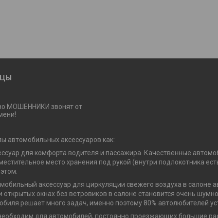
ИЦЫ
но МОШЕННИКИ звонят от
мени!
пы автомобильных аксессуаров как:
ссуар для комфорта водителя и пассажира. Качественные автомоб
вместительное место хранения под рукой (внутри подлокотника ес
 этом.
мобильный аксессуар для циркуляции свежего воздуха в салоне а
ри открытых окнах без ветровиков в салоне становится очень шумн
мобиля решает много задач, именно поэтому 80% автолюбителей ус
о необходим для автомобилей, постоянно проезжающих большие рас