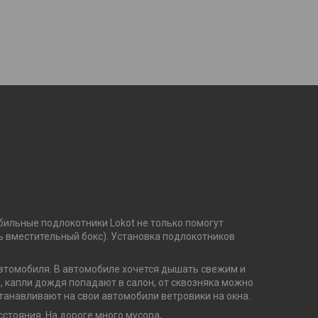
ильные подлокотники Lokot не только помогут
ть вместительный бокс). Установка подлокотников
втомобиля. В автомобиле хочется дышать свежим и
о, капли дождя попадают в салон, от сквозняка можно
танавливают на свои автомобили ветровики на окна.
стояния. На дороге много мусора,