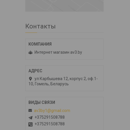
Контакты
Интернет магазин av3.by
ул Карбышева 12, корпус 2, оф.1-
10, Гомель, Беларусь
av3by1@gmail.com
+375291508788
+375291508788