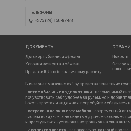
+375 (29) 150-87-88
ДОКУМЕНТЫ
СТРАН
Договор публичной оферты
Новости
Условия возврата и обмена
Осторож
нашего и
Продажи ЮЛ по безналичному расчету
В интернет магазине av3.by представлены такие груп
-
автомобильные подлокотники
- незаменимый аксе
почувствовать себя удобнее за рулем, но и добавят 
Lokot - простая и надежная, попробуйте и убедитесь в
-
ветровики на окна автомобиля
- современный авто
чистым воздухом, а не сидеть в душном салоне, но п
и простудиться - установка ветровиков на окна авто
-
дефлектор капота
- тот аксессуар, который прост