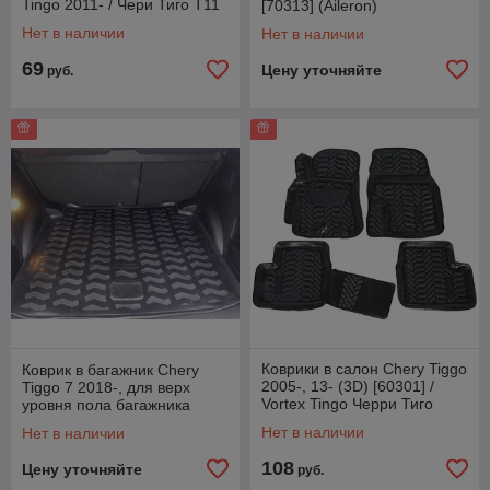
Tingo 2011- / Чери Тиго Т11
[70313] (Aileron)
[70308] (Aileron)
Нет в наличии
Нет в наличии
69
Цену уточняйте
руб.
Коврики в салон Chery Tiggo
Коврик в багажник Chery
2005-, 13- (3D) [60301] /
Tiggo 7 2018-, для верх
Vortex Tingo Черри Тиго
уровня пола багажника
(Aileron)
[70314] (Aileron)
Нет в наличии
Нет в наличии
108
Цену уточняйте
руб.