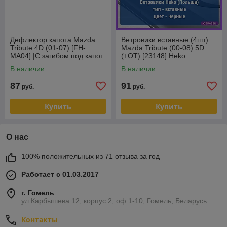
Дефлектор капота Mazda
Ветровики вставные (4шт)
Tribute 4D (01-07) [FH-
Mazda Tribute (00-08) 5D
MA04] |С загибом под капот
(+OT) [23148] Heko
на 100%| Stream
(Польша)
В наличии
В наличии
87
91
руб.
руб.
Купить
Купить
О нас
100% положительных из 71 отзыва за год
Работает с 01.03.2017
г. Гомель
ул Карбышева 12, корпус 2, оф.1-10, Гомель, Беларусь
Контакты