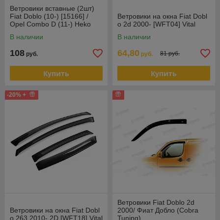
Ветровики вставные (2шт)
Fiat Doblo (10-) [15166] /
Ветровики на окна Fiat Dobl
Opel Combo D (11-) Heko
o 2d 2000- [WFT04] Vital
(Польша)
В наличии
В наличии
108
64,80
81 руб.
руб.
руб.
Купить
Купить
-20% +
Ветровики Fiat Doblo 2d
Ветровики на окна Fiat Dobl
2000/ Фиат Добло (Cobra
o 263 2010- 2D [WFT18] Vital
Tuning)