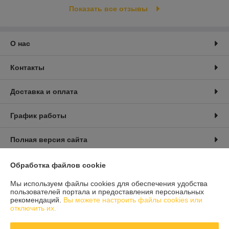
Показать все отзывы
О нас
Контакты
Доставка и оплата
График работы
Полная версия сайта
Политика обработки cookies
Обработка файлов cookie
Мы используем файлы cookies для обеспечения удобства
Сайт создан на платформе Deal.by
пользователей портала и предоставления персональных
рекомендаций.
Вы можете настроить файлы cookies или
отключить их.