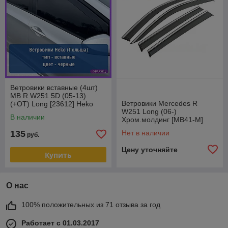
Ветровики вставные (4шт)
MB R W251 5D (05-13)
Ветровики Mercedes R
(+OT) Long [23612] Heko
W251 Long (06-)
(Польша)
В наличии
Хром.молдинг [MB41-M]
(Stream)
135
Нет в наличии
руб.
Цену уточняйте
Купить
О нас
100% положительных из 71 отзыва за год
Работает с 01.03.2017