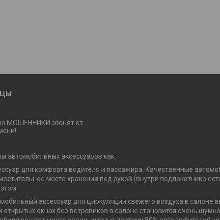
ИЦЫ
но МОШЕННИКИ звонят от
мени!
пы автомобильных аксессуаров как:
ссуар для комфорта водителя и пассажира. Качественные автомоб
вместительное место хранения под рукой (внутри подлокотника ес
 этом.
мобильный аксессуар для циркуляции свежего воздуха в салоне а
ри открытых окнах без ветровиков в салоне становится очень шумн