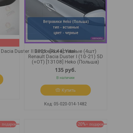
acia Duster II 2021- [RL44] Vital
Ветровики вставные (4шт)
Renault Dacia Duster I (10-21) 5D
(+OT) [13108] Heko (Польша)
135
руб.
В наличии
Купить
05-020-014-1482
-20%