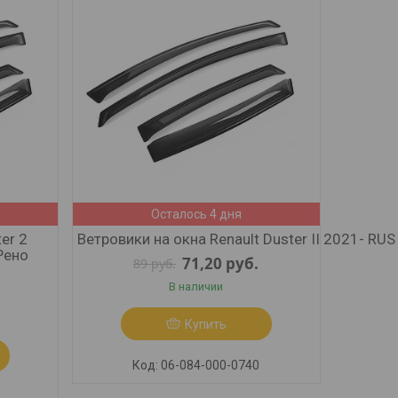
Осталось 4 дня
er 2
Ветровики на окна Renault Duster II 2021- RUS 
Рено
71,20
руб.
89
руб.
В наличии
Купить
06-084-000-0740