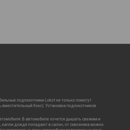
ильные подлокотники Lokot не только помогут
ть вместительный бокс). Установка подлокотников
втомобиля. В автомобиле хочется дышать свежим и
о, капли дождя попадают в салон, от сквозняка можно