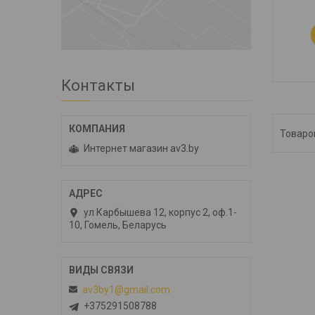
Контакты
Интернет магазин av3.by
ул Карбышева 12, корпус 2, оф.1-
10, Гомель, Беларусь
av3by1@gmail.com
+375291508788