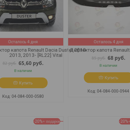
Осталось 4 дня
Осталось 4 дня
тор капота Renault Dacia Duster 2010-
Дефлектор капота Renault D
2013, 2013- [RL22] Vital
68
руб.
85
руб.
65,60
руб.
82
руб.
В наличии
В наличии
Купить
Купить
04-084-000-0944
04-084-000-0580
-20%
-20%