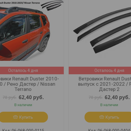
Осталось 4 дня
Осталось 4 дня
вики Renault Duster 2010-
Ветровики Renault Dust
0 / Рено Дастер / Nissan
выпуск с 2021-2022 / 
Terrano
Дастер 2
62,40
руб.
62,40
руб.
78
руб.
78
руб.
В наличии
В наличии
Купить
Купить
06-068-000-0115
06-068-000-0404