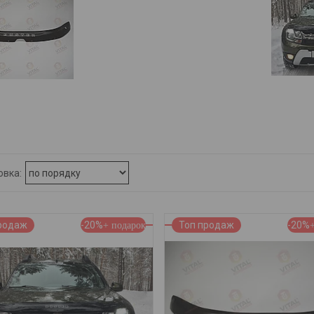
родаж
-20%
Топ продаж
-20%