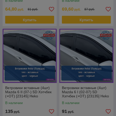
В наличии
В наличии
64,80
69,60
81 руб.
87 руб.
руб.
руб.
Купить
Купить
Ветровики вставные (4шт)
Ветровики вставные (4шт)
Mazda 6 II (07-) 5D Хэтчбек
Mazda 6 I (02-07) 5D
(+OT) [23145] Heko
Хэтчбек (+OT) [23135] Heko
(Польша)
(Польша)
В наличии
В наличии
135
91
руб.
руб.