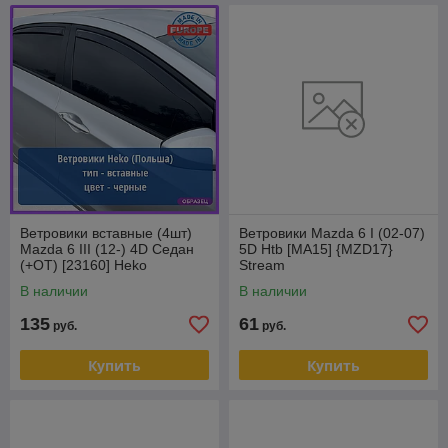
Ветровики вставные (4шт)
Ветровики Mazda 6 I (02-07)
Mazda 6 III (12-) 4D Седан
5D Htb [MA15] {MZD17}
(+OT) [23160] Heko
Stream
(Польша)
В наличии
В наличии
135
61
руб.
руб.
Купить
Купить