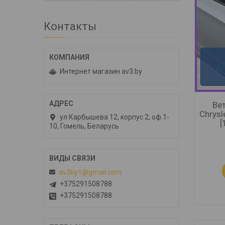
Контакты
Интернет магазин av3.by
Ве
Chrysl
ул Карбышева 12, корпус 2, оф.1-
[
10, Гомель, Беларусь
av3by1@gmail.com
+375291508788
+375291508788