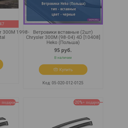
:45
r 300M 1998-
Ветровики вставные (2шт)
tal
Chrysler 300M (98-04) 4D [10408]
Heko (Польша)
95
руб.
В наличии
Купить
05-020-012-0125
-20%