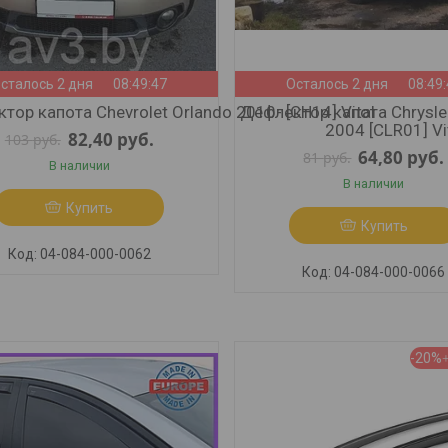
сталось 2 дня
08:49:45
Осталось 2 дня
08:49
тор капота Chevrolet Orlando 2010- [CH14] Vital
Дефлектор капота Chrysle
2004 [CLR01] Vi
82,40
руб.
103
руб.
64,80
руб.
81
руб.
В наличии
В наличии
Купить
Купить
04-084-000-0062
04-084-000-0066
-20%