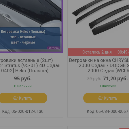
Осталось 2 дня
08:49
тровики вставные (2шт)
Ветровики на окна CHRYSL
er Stratus (95-01) 4D Седан
2000 Седан / DODGE S
10402] Heko (Польша)
2000 Седан [WCLR0
95
руб.
71,20
руб.
89
руб.
В наличии
В наличии
Купить
Купить
05-020-012-0130
06-084-000-0067