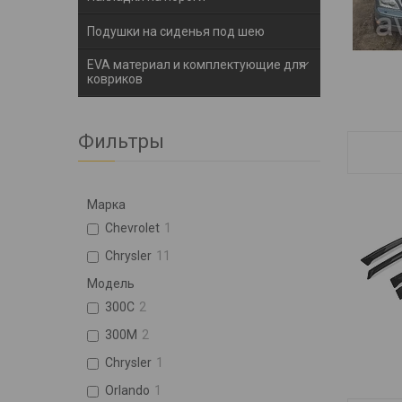
Подушки на сиденья под шею
EVA материал и комплектующие для
ковриков
Фильтры
Марка
Chevrolet
1
Chrysler
11
Модель
300C
2
300M
2
Chrysler
1
Orlando
1