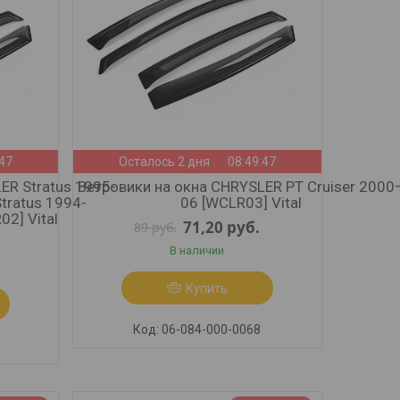
:45
Осталось 2 дня
08:49:45
ER Stratus 1995-
Ветровики на окна CHRYSLER PT Cruiser 2000
tratus 1994-
06 [WCLR03] Vital
2] Vital
71,20
руб.
89
руб.
В наличии
Купить
06-084-000-0068