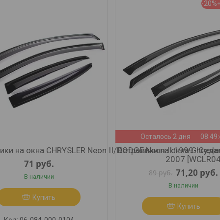
-20%
Осталось 2 дня
08:49
ики на окна CHRYSLER Neon II/DODGE Neon II 1999- Седан
Ветровики на окна Chrysler
2007 [WCLR04]
71
руб.
71,20
руб.
89
руб.
В наличии
В наличии
Купить
Купить