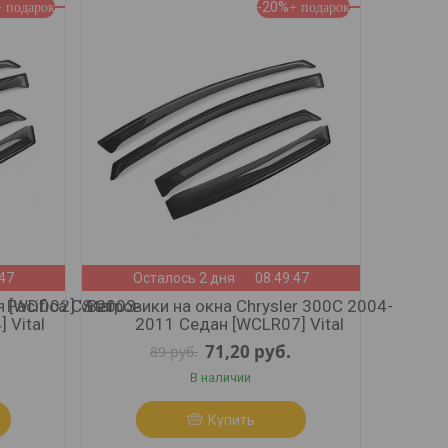
-20%
:45
Осталось 2 дня
08:49:45
 [WDD02] Vital
 Pacifica CS 2003-
Ветровики на окна Chrysler 300C 2004-
 Vital
2011 Седан [WCLR07] Vital
71,20
руб.
89
руб.
В наличии
Купить