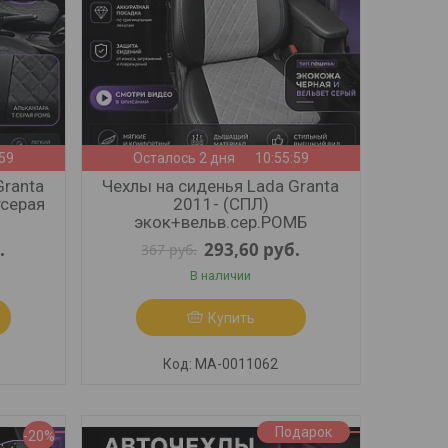
:57
Осталось 2 дня
10:55:57
Granta
Чехлы на сиденья Lada Granta
тсерая
2011- (СПЛ)
экок+вельв.сер.РОМБ
.
293,60
руб.
367
руб.
В наличии
Купить
МА-0011062
Подарок
-20%