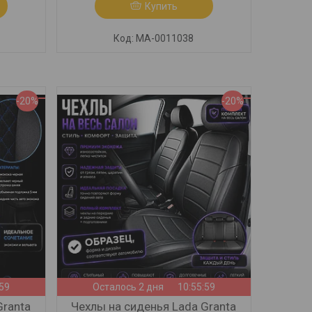
Купить
МА-0011038
-20%
-20%
:57
Осталось 2 дня
10:55:57
Granta
Чехлы на сиденья Lada Granta