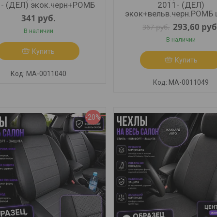
- (ДЕЛ) экок.черн+РОМБ
2011- (ДЕЛ)
экок+вельв.черн.РОМБ 
341
руб.
293,60
руб
367
руб.
В наличии
В наличии
Купить
Купить
МА-0011040
МА-0011049
-20%