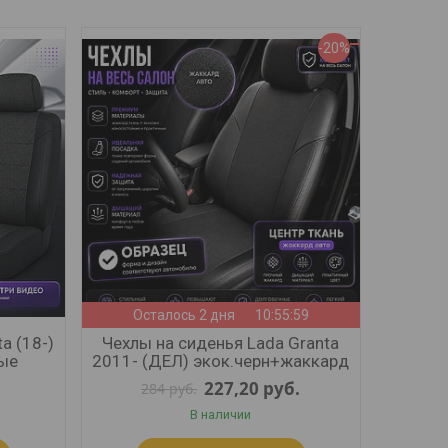
-20%
Осталось 2 дня
10:55:57
a (18-)
Чехлы на сиденья Lada Granta
вые
2011- (ДЕЛ) экок.черн+жаккард
227,20
руб.
284
руб.
В наличии