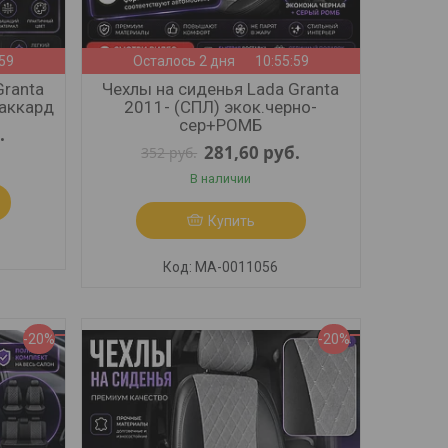
:57
Осталось 2 дня
10:55:57
Granta
Чехлы на сиденья Lada Granta
жаккард
2011- (СПЛ) экок.черно-
сер+РОМБ
.
281,60
руб.
352
руб.
В наличии
Купить
МА-0011056
-20%
-20%