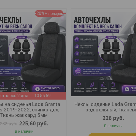
-20%
сталось 2 дня
10:55:57
ы на сиденья Lada Granta
Чехлы сиденья Lada Grant
s 2019-2022, спинка дел,
зад цельный, Ткане
Ткань жаккард 5мм
226
руб.
225,60
руб.
282
руб.
В наличии
В наличии