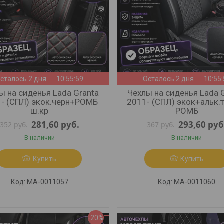
сталось 2 дня
10:55:57
Осталось 2 дня
10:55
ы на сиденья Lada Granta
Чехлы на сиденья Lada 
- (СПЛ) экок.черн+РОМБ
2011- (СПЛ) экок+альк.
ш.кр
РОМБ
281,60
руб.
293,60
руб
352
руб.
367
руб.
В наличии
В наличии
Купить
Купить
МА-0011057
МА-0011060
-20%