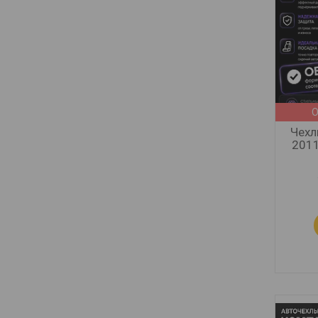
О
Чехл
2011