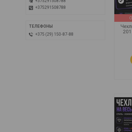
+375291508788
+375291508788
О
Чехл
201
+375 (29) 150-87-88