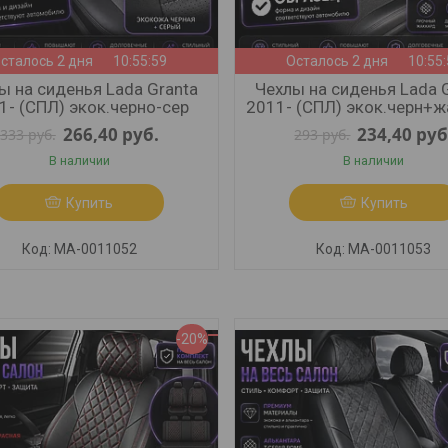
сталось 2 дня
10:55:57
Осталось 2 дня
10:55
ы на сиденья Lada Granta
Чехлы на сиденья Lada 
1- (СПЛ) экок.черно-сер
2011- (СПЛ) экок.черн+
266,40
руб.
234,40
руб
333
руб.
293
руб.
В наличии
В наличии
Купить
Купить
МА-0011052
МА-0011053
-20%