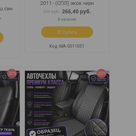
2011- (СПЛ) экок.черн
ш.син
266,40
руб.
333
руб.
.
В наличии
Купить
МА-0011051
-20%
-20%