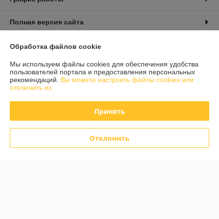
Полная версия сайта
Политика обработки cookies
Обработка файлов cookie
Мы используем файлы cookies для обеспечения удобства
Сайт создан на платформе Deal.by
пользователей портала и предоставления персональных
рекомендаций.
Вы можете настроить файлы cookies или
отключить их.
Принять
Информация для покупателя
Отклонить
Юридическое лицо:
ООО «СВА БелТрейд»
246029, Республика Беларусь, г. Гомель, ул. Карбышева 12, корпус 2,
оф 1-10
Регистрационный номер ЕГР: 491703846
УНП: 491703846
Регистрационный орган: Гомельский городской исполнительный
комитет Администрация Советского района г.Гомеля