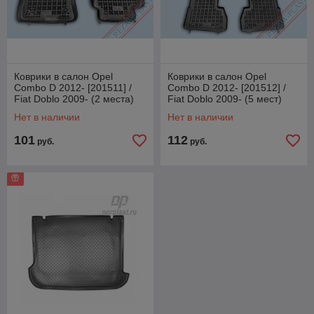
Коврики в салон Opel
Коврики в салон Opel
Combo D 2012- [201511] /
Combo D 2012- [201512] /
Fiat Doblo 2009- (2 места)
Fiat Doblo 2009- (5 мест)
Опель Комбо Д, Фиат Добло
Опель Комбо Д, Фиат Добло
Нет в наличии
Нет в наличии
(
(R
101
112
руб.
руб.