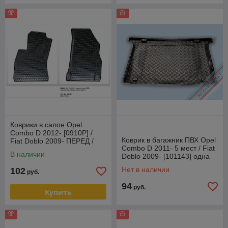
Коврики в салон Opel
Combo D 2012- [0910P] /
Коврик в багажник ПВХ Opel
Fiat Doblo 2009- ПЕРЕД /
Combo D 2011- 5 мест / Fiat
Опель Комбо Д, Фиат Добло
В наличии
Doblo 2009- [101143] одна
(Пол
задняя дверь, с воз
Нет в наличии
102
руб.
94
руб.
Купить