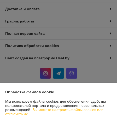
Доставка и оплата
График работы
Полная версия сайта
Политика обработки cookies
Сайт создан на платформе Deal.by
Обработка файлов cookie
Информация для покупателя
Юридическое лицо:
ООО «СВА БелТрейд»
Мы используем файлы cookies для обеспечения удобства
246029, Республика Беларусь, г. Гомель, ул. Карбышева 12, корпус 2,
пользователей портала и предоставления персональных
оф 1-10
рекомендаций.
Вы можете настроить файлы cookies или
отключить их.
Регистрационный номер ЕГР: 491703846