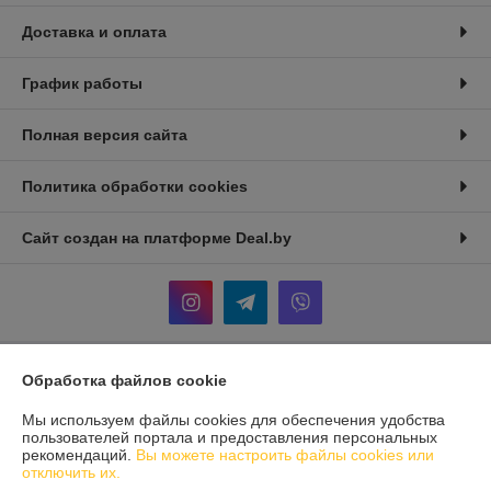
Доставка и оплата
График работы
Полная версия сайта
Политика обработки cookies
Сайт создан на платформе Deal.by
Обработка файлов cookie
Информация для покупателя
Мы используем файлы cookies для обеспечения удобства
Юридическое лицо:
ООО «СВА БелТрейд»
246029, Республика Беларусь, г. Гомель, ул. Карбышева 12, корпус 2,
пользователей портала и предоставления персональных
оф 1-10
рекомендаций.
Вы можете настроить файлы cookies или
отключить их.
Регистрационный номер ЕГР: 491703846