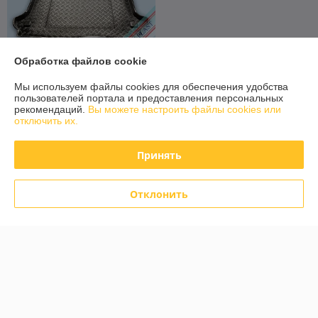
Обработка файлов cookie
Мы используем файлы cookies для обеспечения удобства
Коврик в багажник ПВХ Fiat
пользователей портала и предоставления персональных
Doblo Panorama 2001-2010
рекомендаций.
Вы можете настроить файлы cookies или
[100315] (Польша)
отключить их.
В наличии
Принять
72,80
91 руб.
руб.
Купить
Отклонить
О нас
100% положительных из 71 отзыва за год
Работает с 01.03.2017
г. Гомель
ул Карбышева 12, корпус 2, оф.1-10, Гомель, Беларусь