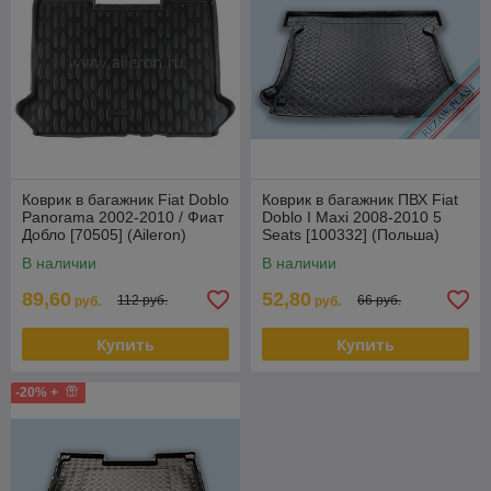
Коврик в багажник Fiat Doblo
Коврик в багажник ПВХ Fiat
Panorama 2002-2010 / Фиат
Doblo I Maxi 2008-2010 5
Добло [70505] (Aileron)
Seats [100332] (Польша)
В наличии
В наличии
89,60
52,80
112 руб.
66 руб.
руб.
руб.
Купить
Купить
-20% +