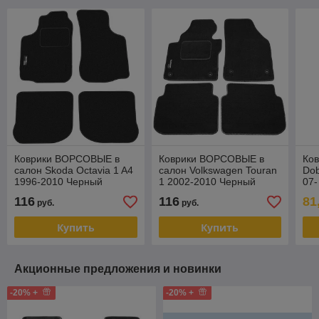
Коврики ВОРСОВЫЕ в
Коврики ВОРСОВЫЕ в
Ков
салон Skoda Octavia 1 A4
салон Volkswagen Touran
Dob
1996-2010 Черный
1 2002-2010 Черный
07-
(Duomat)
(Duomat)
ряд
116
116
81
руб.
руб.
Купить
Купить
Акционные предложения и новинки
-20% +
-20% +