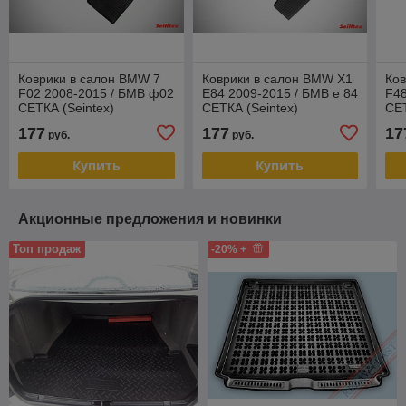
Коврики в салон BMW 7
Коврики в салон BMW X1
Ков
F02 2008-2015 / БМВ ф02
E84 2009-2015 / БМВ е 84
F48
СЕТКА (Seintex)
СЕТКА (Seintex)
СЕТ
177
177
17
руб.
руб.
Купить
Купить
Акционные предложения и новинки
Топ продаж
-20% +