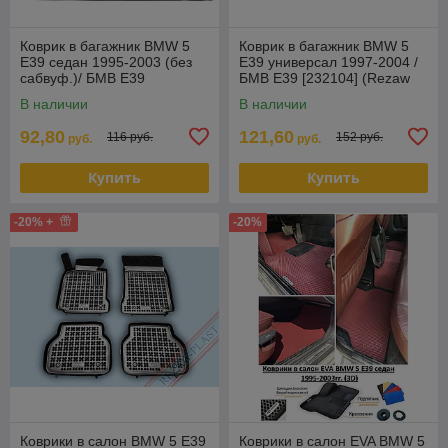
Коврик в багажник BMW 5
Коврик в багажник BMW 5
E39 седан 1995-2003 (без
E39 универсал 1997-2004 /
сабвуф.)/ БМВ Е39
БМВ Е39 [232104] (Rezaw
(Norplast)
Plast) Польша
В наличии
В наличии
92,80
121,60
116 руб.
152 руб.
руб.
руб.
Купить
Купить
-20% +
-20%
Коврики в салон BMW 5 E39
Коврики в салон EVA BMW 5