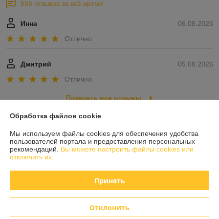
585 отзывов за всё время
Инна
06.08.2026
Отлично
Дмитрий
05.08.2026
Отлично
Показать все отзывы
Обработка файлов cookie
О нас
Мы используем файлы cookies для обеспечения удобства
пользователей портала и предоставления персональных
рекомендаций.
Вы можете настроить файлы cookies или
Контакты
отключить их.
Доставка и оплата
Принять
График работы
Отклонить