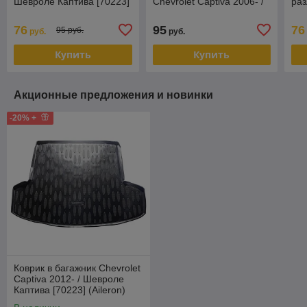
Шевроле Каптива [70223]
Chevrolet Captiva 2006- /
ра
(Aileron)
Опель Антара , Шевроле
Nor
Каптива
76
95
76
95 руб.
руб.
руб.
Купить
Купить
Акционные предложения и новинки
-20% +
Коврик в багажник Chevrolet
Captiva 2012- / Шевроле
Каптива [70223] (Aileron)